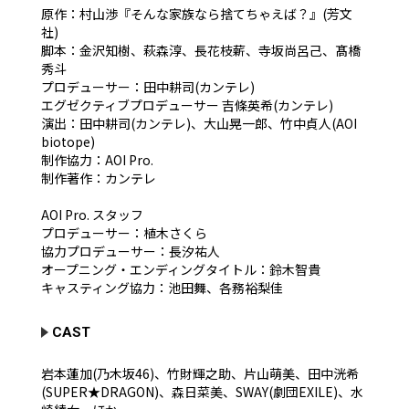
原作：村山渉『そんな家族なら捨てちゃえば？』(芳文
社)
脚本：金沢知樹、萩森淳、長花枝薪、寺坂尚呂己、髙橋
秀斗
プロデューサー：田中耕司(カンテレ)
エグゼクティブプロデューサー 吉條英希(カンテレ)
演出：田中耕司(カンテレ)、大山晃一郎、竹中貞人(AOI
biotope)
制作協力：AOI Pro.
制作著作：カンテレ
AOI Pro. スタッフ
プロデューサー：植木さくら
協力プロデューサー：長汐祐人
オープニング・エンディングタイトル：鈴木智貴
キャスティング協力：池田舞、各務裕梨佳
CAST
岩本蓮加(乃木坂46)、竹財輝之助、片山萌美、田中洸希
(SUPER★DRAGON)、森日菜美、SWAY(劇団EXILE)、水