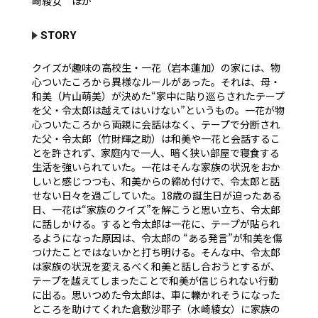
崎綾女 ほか
STORY
クイズが趣味の高校生・一花（岩本蓮加）の家には、物
心ついたころから異様なルールがあった。それは、母・
和美（片山萌美）が決めた“家中に貼り巡らされたテープ
を父・令太郎は越えてはいけない”というもの。一花が物
心ついたころから両親に会話はなく、テープで分断され
た父・令太郎（竹財輝之助）は和美や一花と会話するこ
とを許されず、家庭内で一人、暗く狭い部屋で寝食する
生活を強いられていた。一花はそんな家族の状況をおか
しいと感じつつも、和美からの締め付けで、令太郎と話
せない日々を過ごしていた。18歳の誕生日が迫ったある
日、一花は“家族のクイズ”を解こうと思い立ち、令太郎
に話しかける。すると令太郎は一花に、テープが貼られ
るようになった原因は、令太郎の “ある発言”が和美を傷
つけたことではないかと打ち明ける。そんな中、令太郎
は家族の状況を変えるべく和美と話し合おうとするが、
テープを越えてしまったことで和美が信じられない行動
に出る。思いつめた令太郎は、車に轢かれそうになった
ところを助けてくれた倉敷沙耶子（水崎綾女）に家族の